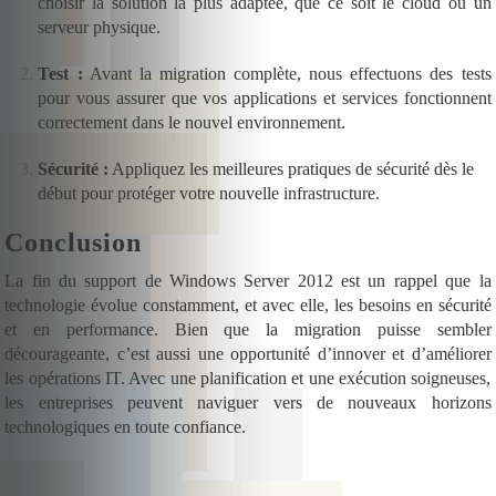
choisir la solution la plus adaptée, que ce soit le cloud ou un
serveur physique.
Test :
Avant la migration complète, nous effectuons des tests
pour vous assurer que vos applications et services fonctionnent
correctement dans le nouvel environnement.
Sécurité :
Appliquez les meilleures pratiques de sécurité dès le
début pour protéger votre nouvelle infrastructure.
Conclusion
La fin du support de Windows Server 2012 est un rappel que la
technologie évolue constamment, et avec elle, les besoins en sécurité
et en performance. Bien que la migration puisse sembler
décourageante, c’est aussi une opportunité d’innover et d’améliorer
les opérations IT. Avec une planification et une exécution soigneuses,
les entreprises peuvent naviguer vers de nouveaux horizons
technologiques en toute confiance.