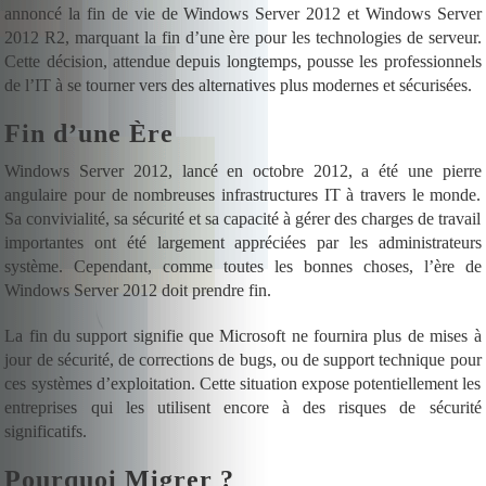
annoncé la fin de vie de Windows Server 2012 et Windows Server
2012 R2, marquant la fin d’une ère pour les technologies de serveur.
Cette décision, attendue depuis longtemps, pousse les professionnels
de l’IT à se tourner vers des alternatives plus modernes et sécurisées.
Fin d’une Ère
Windows Server 2012, lancé en octobre 2012, a été une pierre
angulaire pour de nombreuses infrastructures IT à travers le monde.
Sa convivialité, sa sécurité et sa capacité à gérer des charges de travail
importantes ont été largement appréciées par les administrateurs
système. Cependant, comme toutes les bonnes choses, l’ère de
Windows Server 2012 doit prendre fin.
La fin du support signifie que Microsoft ne fournira plus de mises à
jour de sécurité, de corrections de bugs, ou de support technique pour
ces systèmes d’exploitation. Cette situation expose potentiellement les
entreprises qui les utilisent encore à des risques de sécurité
significatifs.
Pourquoi Migrer ?