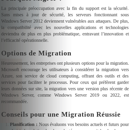
La principale préoccupation avec la fin du support est la sécurité.
Sans mises à jour de sécurité, les serveurs fonctionnant sous
Windows Server 2012 deviennent vulnérables aux attaques. De plus,
la compatibilité avec les nouvelles applications et technologies
deviendra de plus en plus problématique, entravant l’innovation et
l’efficacité opérationnelle.
Options de Migration
Heureusement, les entreprises ont plusieurs options pour la migration.
Microsoft encourage les utilisateurs à considérer la migration vers
Azure, son service de cloud computing, offrant des outils et des
services pour faciliter le processus. Pour ceux qui préfèrent garder
leurs données sur site, la migration vers une version plus récente de
Windows Server, comme Windows Server 2019 ou 2022, est
recommandée.
Conseils pour une Migration Réussie
Planification :
Nous évaluons vos besoins actuels et futurs pour