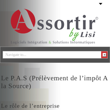
Navigate to...
Le P.A.S (Prélèvement de l’impôt A
la Source)
Le rôle de l’entreprise