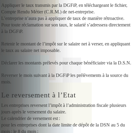
Appliquer le taux transmis par la DGFiP, en téléchargeant le fichier,
Compte Rendu Métier (C.R.M.) de net-entreprise.
L’entreprise n’aura pas à appliquer de taux de manière rétroactive.
Pour toute réclamation sur son taux, le salarié s’adressera directement
à la DGFiP.
Retenir le montant de l’impôt sur le salaire net à verser, en appliquant
le taux au salaire net imposable.
Déclarer les montants prélevés pour chaque bénéficiaire via la D.S.N.
Reverser le mois suivant à la DGFiP les prélèvements à la source du
mois.
Le reversement à l’Etat
Les entreprises reversent l’impôt à l’administration fiscale plusieurs
jours après le versement du salaire.
Le calendrier de versement est :
pour les entreprises dont la date limite de dépôt de la DSN au 5 du
mois : le 8 du mois ;