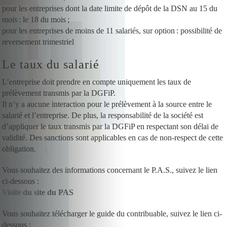
pour les entreprises dont la date limite de dépôt de la DSN au 15 du
mois : le 18 du mois ;
pour les entreprises de moins de 11 salariés, sur option : possibilité de
reversement trimestriel
Le taux du salarié
L’entreprise doit prendre en compte uniquement les taux de
prélèvement transmis par la DGFiP.
Il n’y a aucune interaction pour le prélèvement à la source entre le
salarié et l’entreprise. De plus, la responsabilité de la société est
d’appliquer le taux transmis par la DGFiP en respectant son délai de
validité. Des sanctions sont applicables en cas de non-respect de cette
obligation.
Vous souhaitez des informations concernant le P.A.S., suivez le lien
ci-dessous :
Visite du site du PAS
Vous souhaitez télécharger le guide du contribuable, suivez le lien ci-
dessous :